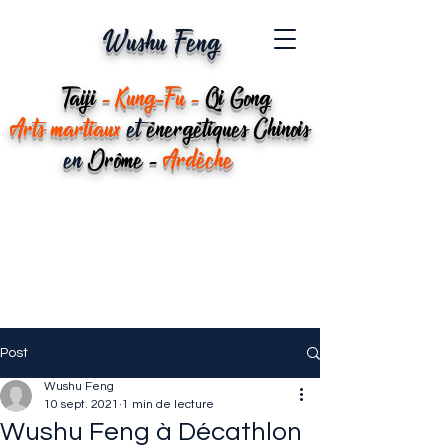
Wushu Feng
Taiji
-
Kung-Fu -
Qi Gong
Arts martiaux
et
énergétiques Chinois
en
Drôme -
Ardèche
Post
Wushu Feng
10 sept. 2021
1 min de lecture
Wushu Feng à Décathlon